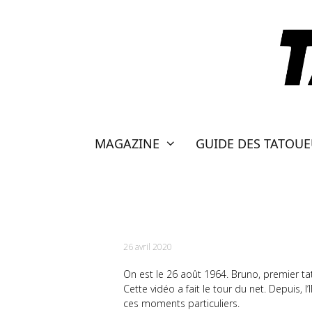
Aller
au
contenu
MAGAZINE
GUIDE DES TATOU
BRUNO, TATOUEUR 
26 avril 2020
On est le 26 août 1964. Bruno, premier ta
Cette vidéo a fait le tour du net. Depuis,
ces moments particuliers.