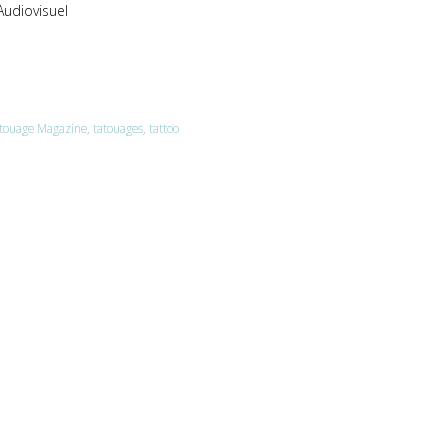
’Audiovisuel
touage Magazine
,
tatouages
,
tattoo
m