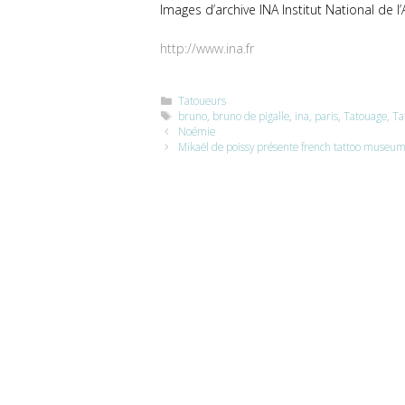
Images d’archive INA Institut National de l
http://www.ina.fr
Catégories
Tatoueurs
Étiquettes
bruno
,
bruno de pigalle
,
ina
,
paris
,
Tatouage
,
Ta
Noémie
Mikaël de poissy présente french tattoo museu