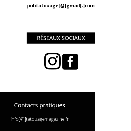
pubtatouage[@]gmail[.]com
Contacts pratiques
info[@]tatouagemagazine.fr