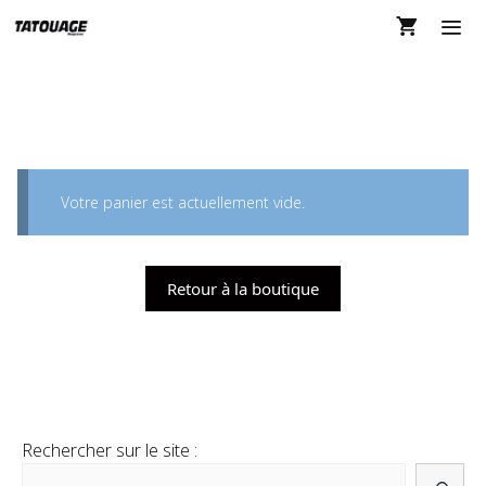
Aller
au
contenu
MEN
PANIER
Votre panier est actuellement vide.
Retour à la boutique
Rechercher sur le site :