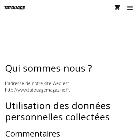
Aller
au
contenu
MEN
POLITIQUE DE
CONFIDENTIALITÉ
Qui sommes-nous ?
L’adresse de notre site Web est :
http://www.tatouagemagazine.fr.
Utilisation des données
personnelles collectées
Commentaires