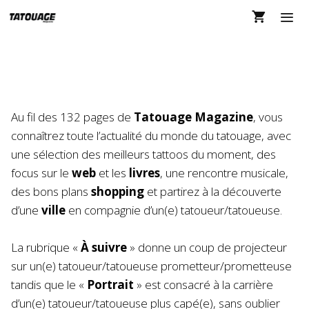
Aller
au
contenu
MEN
LE MAGAZINE
Au fil des 132 pages de
Tatouage Magazine
, vous
connaîtrez toute l’actualité du monde du tatouage, avec
une sélection des meilleurs tattoos du moment, des
focus sur le
web
et les
livres
, une rencontre musicale,
des bons plans
shopping
et partirez à la découverte
d’une
ville
en compagnie d’un(e) tatoueur/tatoueuse.
La rubrique «
À suivre
» donne un coup de projecteur
sur un(e) tatoueur/tatoueuse prometteur/prometteuse
tandis que le «
Portrait
» est consacré à la carrière
d’un(e) tatoueur/tatoueuse plus capé(e), sans oublier