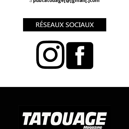
à
pubtatouage[@]gmail[.]com