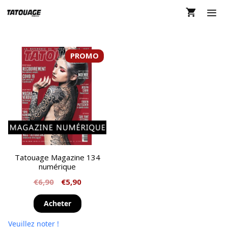
Aller
au
contenu
MEN
PROMO
Tatouage Magazine 134
numérique
€
6,90
€
5,90
Acheter
Veuillez noter !