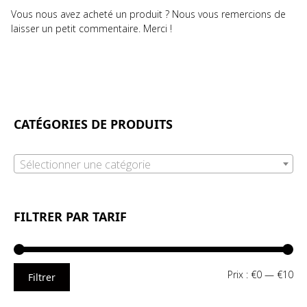
Vous nous avez acheté un produit ? Nous vous remercions de
laisser un petit commentaire. Merci !
CATÉGORIES DE PRODUITS
Sélectionner une catégorie
FILTRER PAR TARIF
Pri
Pri
Prix :
€0
—
€10
Filtrer
mi
ma