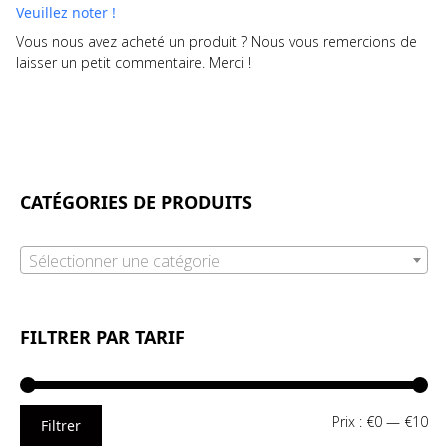
Veuillez noter !
Vous nous avez acheté un produit ? Nous vous remercions de
laisser un petit commentaire. Merci !
CATÉGORIES DE PRODUITS
Sélectionner une catégorie
FILTRER PAR TARIF
Pri
Pri
Prix :
€0
—
€10
Filtrer