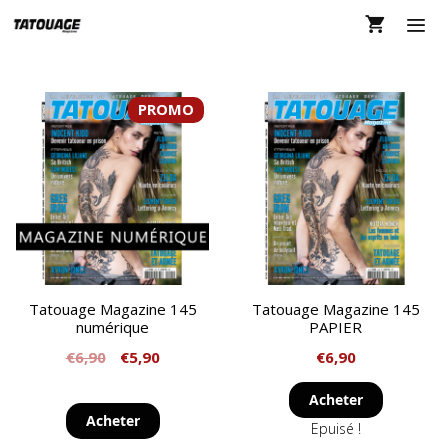
Aller
au
contenu
MEN
PROMO
Tatouage Magazine 145
Tatouage Magazine 145
numérique
PAPIER
€
6,90
€
5,90
€
6,90
Acheter
Acheter
Epuisé !