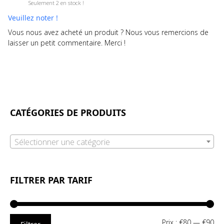
Seulement 2 en stock !
Veuillez noter !
Vous nous avez acheté un produit ? Nous vous remercions de
laisser un petit commentaire. Merci !
CATÉGORIES DE PRODUITS
Sélectionner une catégorie
FILTRER PAR TARIF
Pri
Pri
Prix :
€80
—
€90