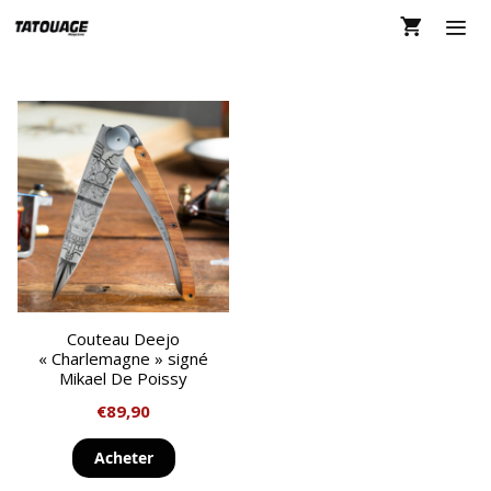
Aller
au
contenu
MEN
Couteau Deejo
« Charlemagne » signé
Mikael De Poissy
€
89,90
Acheter