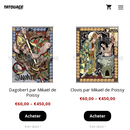
Aller
au
contenu
MEN
Dagobert par Mikaël de
Clovis par Mikaël de Poissy
Poissy
€
60,00
–
€
450,00
€
60,00
–
€
450,00
Acheter
Acheter
4 en stock !
5 en stock !