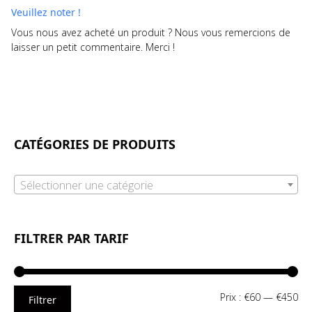
Veuillez noter !
Vous nous avez acheté un produit ? Nous vous remercions de
laisser un petit commentaire. Merci !
CATÉGORIES DE PRODUITS
Sélectionner une catégorie
FILTRER PAR TARIF
Pri
Pri
Prix :
€60
—
€450
Filtrer