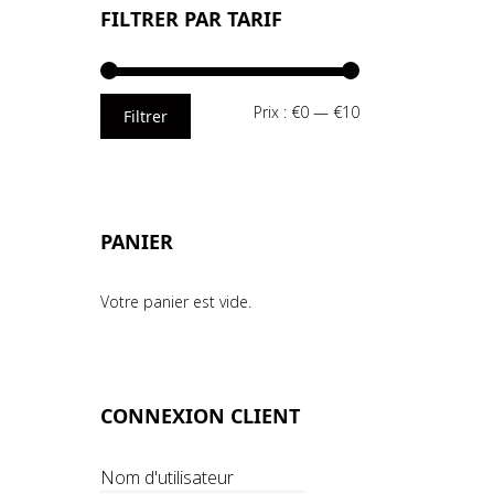
FILTRER PAR TARIF
Prix
Prix
Prix :
€0
—
€10
Filtrer
min
max
PANIER
Votre panier est vide.
CONNEXION CLIENT
Nom d'utilisateur