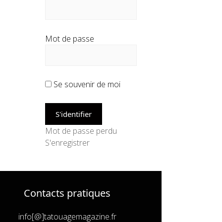
Mot de passe
Se souvenir de moi
Mot de passe perdu
S'enregistrer
Contacts pratiques
info[@]tatouagemagazine.fr