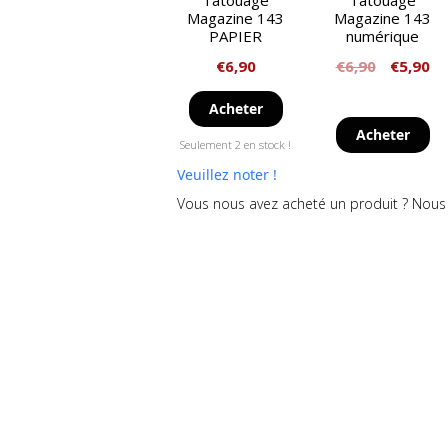
Tatouage
Tatouage
Magazine 143
Magazine 143
PAPIER
numérique
€
6,90
€
6,90
€
5,90
Acheter
Acheter
Seulement 2 en stock !
Veuillez noter !
Vous nous avez acheté un produit ? Nous 