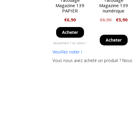
Tatouage
Tatouage
Magazine 139
Magazine 139
PAPIER
numérique
€
6,90
€
6,90
€
5,90
Acheter
Acheter
Seulement 1 en stock !
Veuillez noter !
Vous nous avez acheté un produit ? Nous 