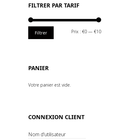
FILTRER PAR TARIF
Prix
Prix
Prix :
€0
—
€10
Filtrer
min
max
PANIER
Votre panier est vide.
CONNEXION CLIENT
Nom d'utilisateur