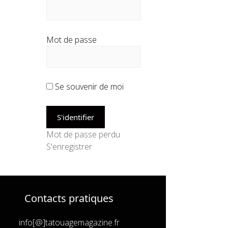
Mot de passe
Se souvenir de moi
Mot de passe perdu
S'enregistrer
Contacts pratiques
info[@]tatouagemagazine.fr