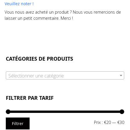
Veuillez noter !
Vous nous avez acheté un produit ? Nous vous remercions de
laisser un petit commentaire. Merci !
CATÉGORIES DE PRODUITS
Sélectionner une catégorie
FILTRER PAR TARIF
Pri
Pri
Prix :
€20
—
€30
Filtrer