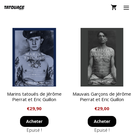
Aller
au
contenu
MEN
Marins tatoués de Jérôme
Mauvais Garçons de Jérôme
Pierrat et Eric Guillon
Pierrat et Eric Guillon
€
29,90
€
29,00
Acheter
Acheter
Epuisé !
Epuisé !