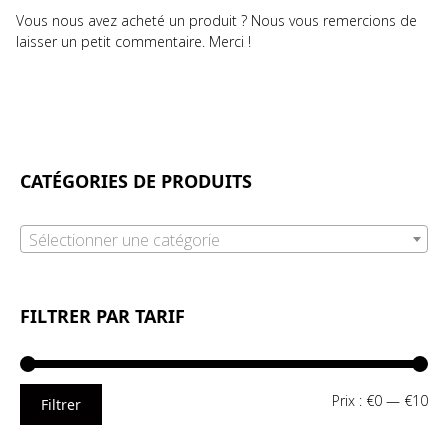
Vous nous avez acheté un produit ? Nous vous remercions de
laisser un petit commentaire. Merci !
CATÉGORIES DE PRODUITS
Sélectionner une catégorie
FILTRER PAR TARIF
Pri
Pri
Prix :
€0
—
€10
Filtrer
mi
ma