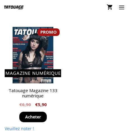
Aller
au
contenu
MEN
PROMO
Tatouage Magazine 133
numérique
€
6,90
€
5,90
Acheter
Veuillez noter !