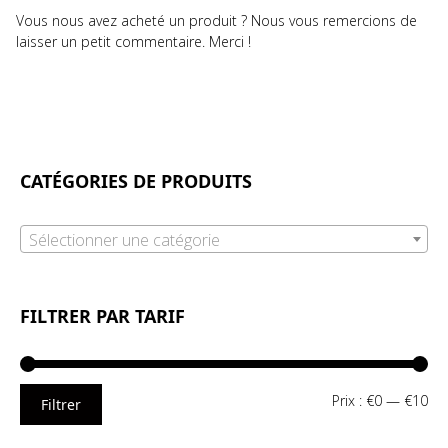
Vous nous avez acheté un produit ? Nous vous remercions de
laisser un petit commentaire. Merci !
CATÉGORIES DE PRODUITS
Sélectionner une catégorie
FILTRER PAR TARIF
Pri
Pri
Prix :
€0
—
€10
Filtrer
mi
ma