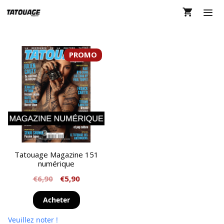
Aller
au
contenu
MEN
PROMO
Tatouage Magazine 151
numérique
€
6,90
€
5,90
Acheter
Veuillez noter !