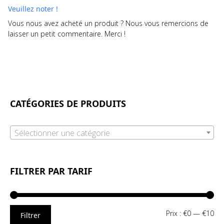
Veuillez noter !
Vous nous avez acheté un produit ? Nous vous remercions de
laisser un petit commentaire. Merci !
CATÉGORIES DE PRODUITS
Sélectionner une catégorie
FILTRER PAR TARIF
Pri
Pri
Prix :
€0
—
€10
Filtrer