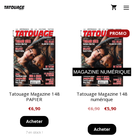
Aller
au
contenu
MEN
PROMO
Tatouage Magazine 148
Tatouage Magazine 148
PAPIER
numérique
€
6,90
€
6,90
€
5,90
Acheter
Acheter
7 en stock !