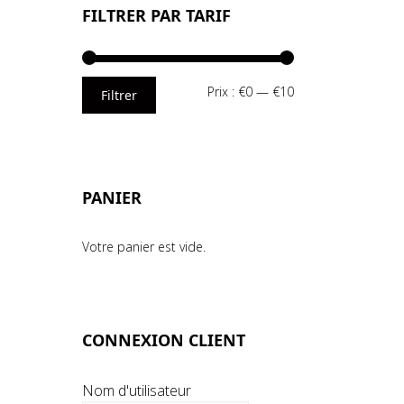
FILTRER PAR TARIF
Prix
Prix
Prix :
€0
—
€10
Filtrer
min
max
PANIER
Votre panier est vide.
CONNEXION CLIENT
Nom d'utilisateur