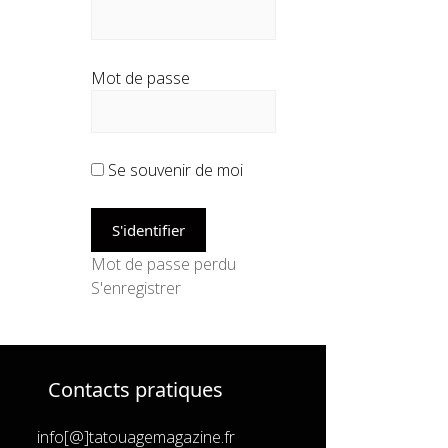
Mot de passe
Se souvenir de moi
Mot de passe perdu
S'enregistrer
Contacts pratiques
info[@]tatouagemagazine.fr