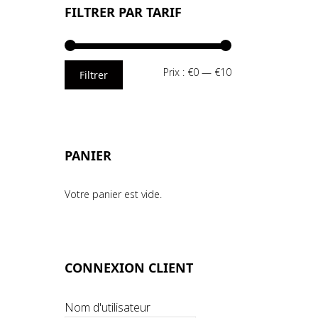
FILTRER PAR TARIF
Prix
Prix
Prix :
€0
—
€10
Filtrer
min
max
PANIER
Votre panier est vide.
CONNEXION CLIENT
Nom d'utilisateur