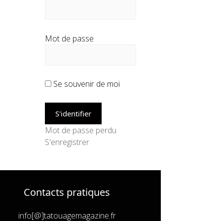
Mot de passe
Se souvenir de moi
Mot de passe perdu
S'enregistrer
Contacts pratiques
info[@]tatouagemagazine.fr