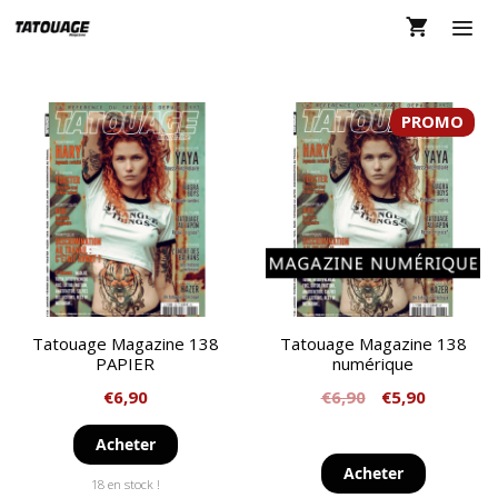
Aller
au
contenu
MEN
PROMO
Tatouage Magazine 138
Tatouage Magazine 138
PAPIER
numérique
€
6,90
€
6,90
€
5,90
Acheter
Acheter
18 en stock !