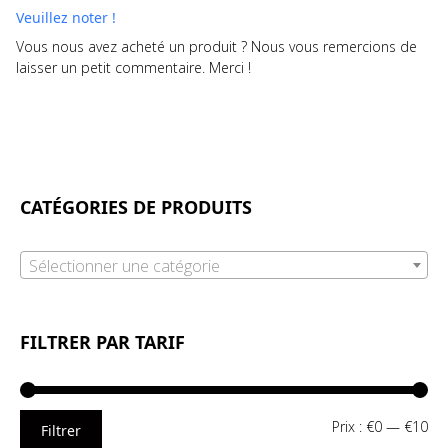
Veuillez noter !
Vous nous avez acheté un produit ? Nous vous remercions de
laisser un petit commentaire. Merci !
CATÉGORIES DE PRODUITS
Sélectionner une catégorie
FILTRER PAR TARIF
Pri
Pri
Prix :
€0
—
€10
Filtrer