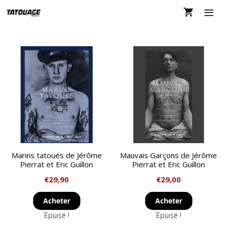
Aller
au
contenu
MEN
Marins tatoués de Jérôme
Mauvais Garçons de Jérôme
Pierrat et Eric Guillon
Pierrat et Eric Guillon
€
29,90
€
29,00
Acheter
Acheter
Epuisé !
Epuisé !