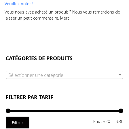
Veuillez noter !
Vous nous avez acheté un produit ? Nous vous remercions de
laisser un petit commentaire. Merci !
CATÉGORIES DE PRODUITS
Sélectionner une catégorie
FILTRER PAR TARIF
Pri
Pri
Prix :
€20
—
€30
Filtrer