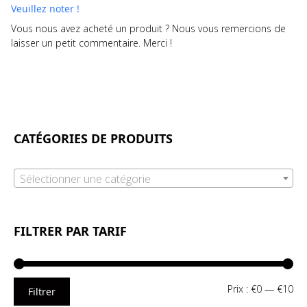
Veuillez noter !
Vous nous avez acheté un produit ? Nous vous remercions de
laisser un petit commentaire. Merci !
CATÉGORIES DE PRODUITS
Sélectionner une catégorie
FILTRER PAR TARIF
Pri
Pri
Prix :
€0
—
€10
Filtrer