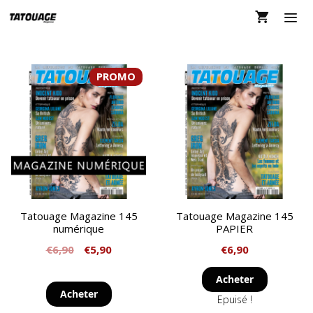
Aller
au
contenu
MEN
PROMO
Tatouage Magazine 145
Tatouage Magazine 145
numérique
PAPIER
€
6,90
€
5,90
€
6,90
Acheter
Acheter
Epuisé !