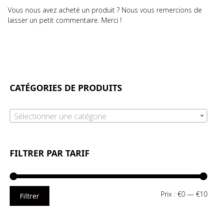
Vous nous avez acheté un produit ? Nous vous remercions de
laisser un petit commentaire. Merci !
CATÉGORIES DE PRODUITS
Sélectionner une catégorie
FILTRER PAR TARIF
Pri
Pri
Prix :
€0
—
€10
Filtrer
mi
ma