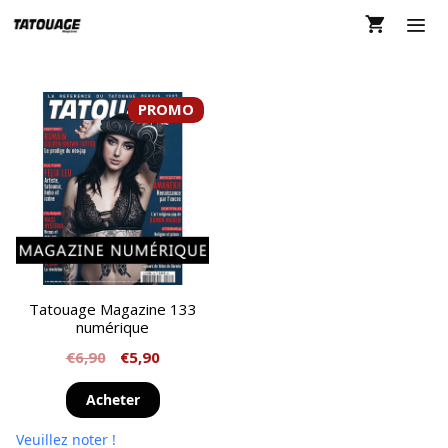
Aller
au
contenu
MEN
PROMO
Tatouage Magazine 133
numérique
€
6,90
€
5,90
Acheter
Veuillez noter !