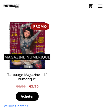
Aller
au
contenu
MEN
PROMO
Tatouage Magazine 142
numérique
€
6,90
€
5,90
Acheter
Veuillez noter !