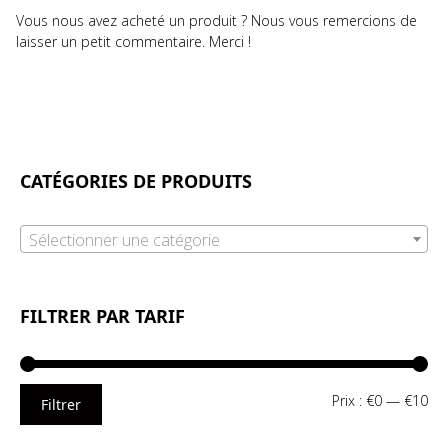
Vous nous avez acheté un produit ? Nous vous remercions de
laisser un petit commentaire. Merci !
CATÉGORIES DE PRODUITS
Sélectionner une catégorie
FILTRER PAR TARIF
Pri
Pri
Prix :
€0
—
€10
Filtrer
mi
ma