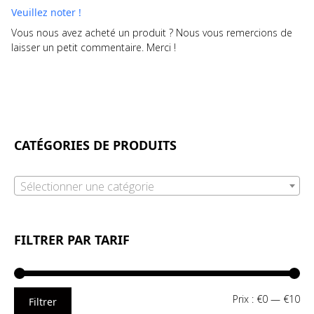
Veuillez noter !
Vous nous avez acheté un produit ? Nous vous remercions de
laisser un petit commentaire. Merci !
CATÉGORIES DE PRODUITS
Sélectionner une catégorie
FILTRER PAR TARIF
Pri
Pri
Prix :
€0
—
€10
Filtrer