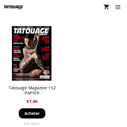
Aller
au
contenu
MEN
Tatouage Magazine 152
PAPIER
€
7,90
Acheter
6 en stock !