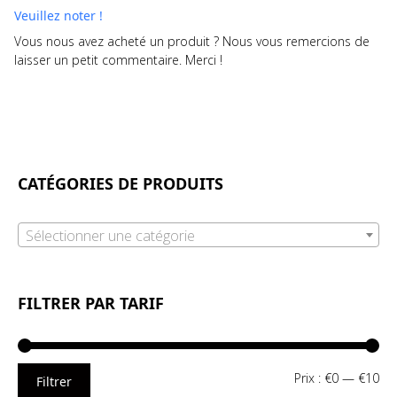
Veuillez noter !
Vous nous avez acheté un produit ? Nous vous remercions de
laisser un petit commentaire. Merci !
CATÉGORIES DE PRODUITS
Sélectionner une catégorie
FILTRER PAR TARIF
Pri
Pri
Prix :
€0
—
€10
Filtrer