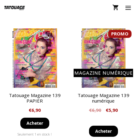
Aller
au
contenu
MEN
PROMO
Tatouage Magazine 139
Tatouage Magazine 139
PAPIER
numérique
€
6,90
€
6,90
€
5,90
Acheter
Acheter
Seulement 1 en stock !