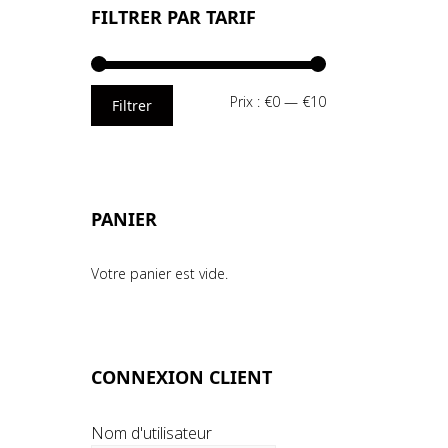
FILTRER PAR TARIF
Prix
Prix
Prix :
€0
—
€10
Filtrer
min
max
PANIER
Votre panier est vide.
CONNEXION CLIENT
Nom d'utilisateur