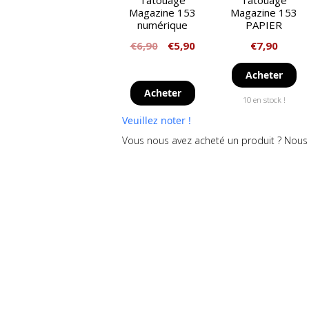
Tatouage
Tatouage
Magazine 153
Magazine 153
numérique
PAPIER
€
6,90
€
5,90
€
7,90
Acheter
Acheter
10 en stock !
Veuillez noter !
Vous nous avez acheté un produit ? Nous 