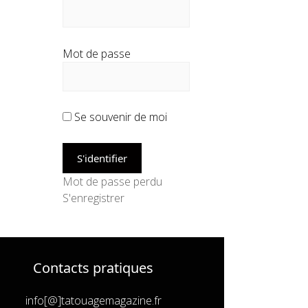
Mot de passe
Se souvenir de moi
Mot de passe perdu
S'enregistrer
Contacts pratiques
info[@]tatouagemagazine.fr