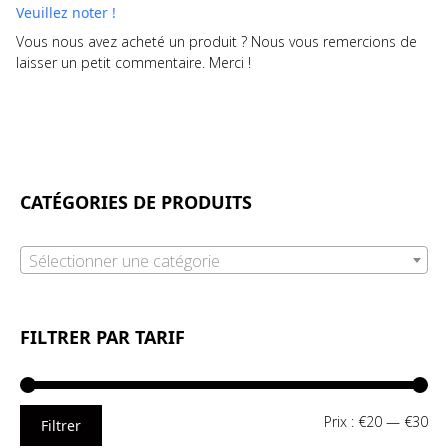
Veuillez noter !
Vous nous avez acheté un produit ? Nous vous remercions de
laisser un petit commentaire. Merci !
CATÉGORIES DE PRODUITS
Sélectionner une catégorie
FILTRER PAR TARIF
Pri
Pri
Prix :
€20
—
€30
Filtrer