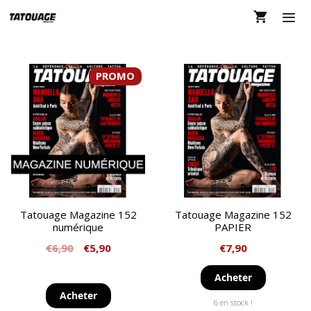
Aller
au
contenu
MEN
PROMO
Tatouage Magazine 152
Tatouage Magazine 152
numérique
PAPIER
€
6,90
€
5,90
€
7,90
Acheter
Acheter
6 en stock !