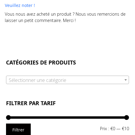
Veuillez noter !
Vous nous avez acheté un produit ? Nous vous remercions de
laisser un petit commentaire. Merci !
CATÉGORIES DE PRODUITS
Sélectionner une catégorie
FILTRER PAR TARIF
Pri
Pri
Prix :
€0
—
€10
Filtrer