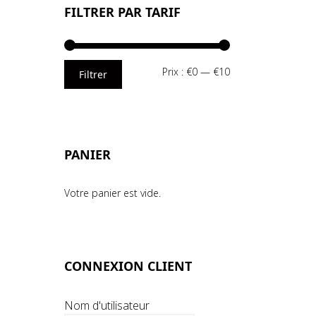
FILTRER PAR TARIF
Prix
Prix
Prix :
€0
—
€10
Filtrer
min
max
PANIER
Votre panier est vide.
CONNEXION CLIENT
Nom d'utilisateur