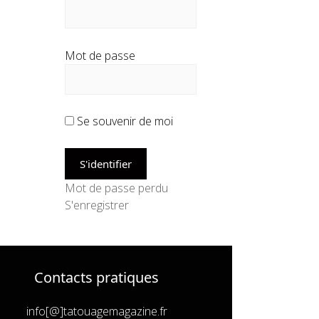
Mot de passe
Se souvenir de moi
Mot de passe perdu
S'enregistrer
Contacts pratiques
info[@]tatouagemagazine.fr