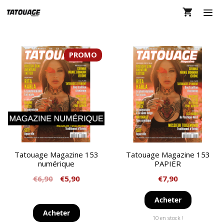
Aller
au
contenu
MEN
PROMO
Tatouage Magazine 153
Tatouage Magazine 153
numérique
PAPIER
€
6,90
€
5,90
€
7,90
Acheter
Acheter
10 en stock !