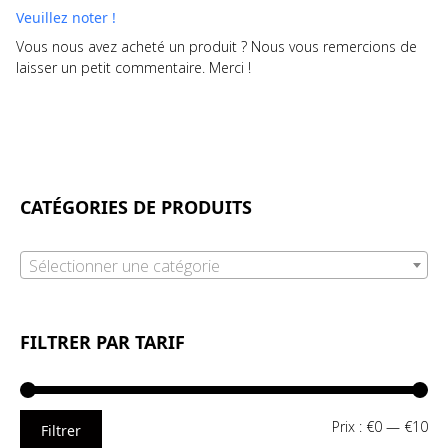
Veuillez noter !
Vous nous avez acheté un produit ? Nous vous remercions de
laisser un petit commentaire. Merci !
CATÉGORIES DE PRODUITS
Sélectionner une catégorie
FILTRER PAR TARIF
Pri
Pri
Prix :
€0
—
€10
Filtrer