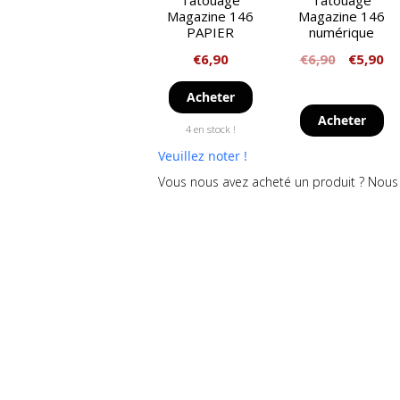
Tatouage
Tatouage
Magazine 146
Magazine 146
PAPIER
numérique
€
6,90
€
6,90
€
5,90
Acheter
Acheter
4 en stock !
Veuillez noter !
Vous nous avez acheté un produit ? Nous 