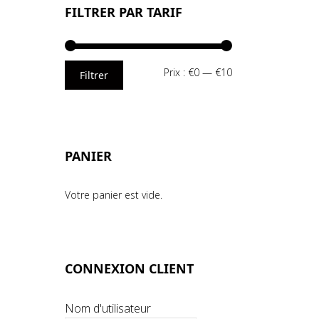
FILTRER PAR TARIF
Prix
Prix
Prix :
€0
—
€10
Filtrer
min
max
PANIER
Votre panier est vide.
CONNEXION CLIENT
Nom d'utilisateur