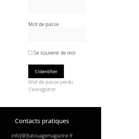
Mot de passe
Se souvenir de moi
Mot de passe perdu
S'enregistrer
Contacts pratiques
info[@]tatouagemagazine.fr