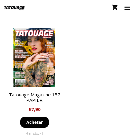
Aller
au
contenu
MEN
Tatouage Magazine 157
PAPIER
€
7,90
Acheter
4 en stock !