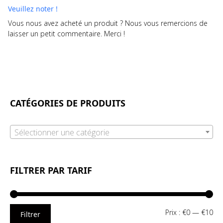
Veuillez noter !
Vous nous avez acheté un produit ? Nous vous remercions de
laisser un petit commentaire. Merci !
CATÉGORIES DE PRODUITS
Sélectionner une catégorie
FILTRER PAR TARIF
Pri
Pri
Prix :
€0
—
€10
Filtrer