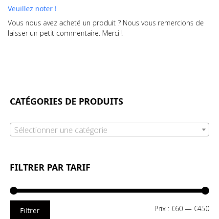
Veuillez noter !
Vous nous avez acheté un produit ? Nous vous remercions de
laisser un petit commentaire. Merci !
CATÉGORIES DE PRODUITS
Sélectionner une catégorie
FILTRER PAR TARIF
Pri
Pri
Prix :
€60
—
€450
Filtrer