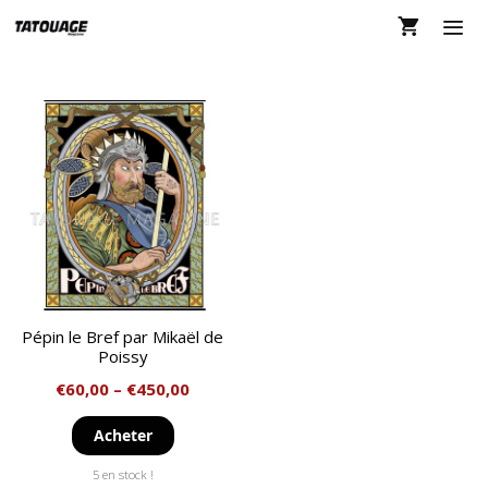
Aller
au
contenu
MEN
Pépin le Bref par Mikaël de
Poissy
€
60,00
–
€
450,00
Acheter
5 en stock !