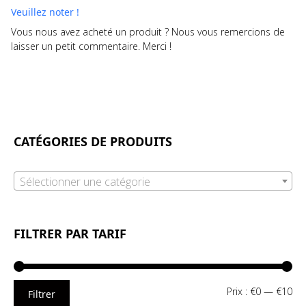
Veuillez noter !
Vous nous avez acheté un produit ? Nous vous remercions de
laisser un petit commentaire. Merci !
CATÉGORIES DE PRODUITS
Sélectionner une catégorie
FILTRER PAR TARIF
Pri
Pri
Prix :
€0
—
€10
Filtrer