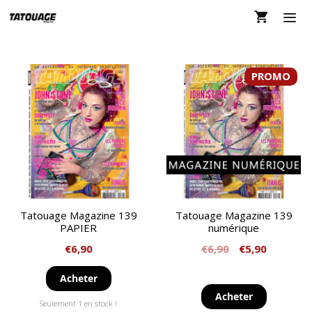
Aller
au
contenu
MEN
PROMO
Tatouage Magazine 139
Tatouage Magazine 139
PAPIER
numérique
€
6,90
€
6,90
€
5,90
Acheter
Acheter
Seulement 1 en stock !