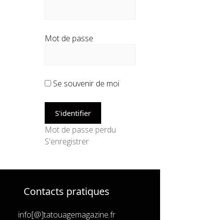
Mot de passe
Se souvenir de moi
Mot de passe perdu
S'enregistrer
Contacts pratiques
info[@]tatouagemagazine.fr