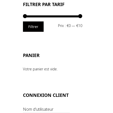
FILTRER PAR TARIF
Prix
Prix
Prix :
€0
—
€10
Filtrer
min
max
PANIER
Votre panier est vide.
CONNEXION CLIENT
Nom d'utilisateur