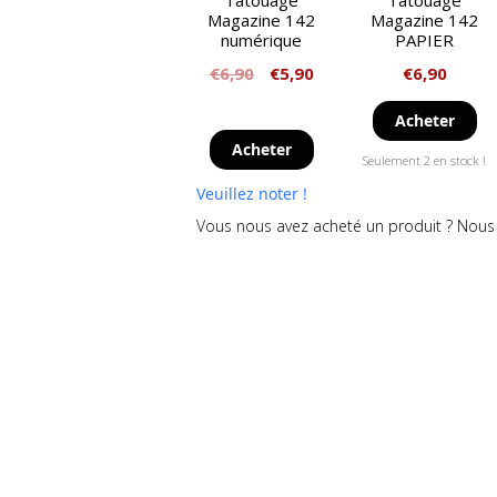
Tatouage
Tatouage
Magazine 142
Magazine 142
numérique
PAPIER
€
6,90
€
5,90
€
6,90
Acheter
Acheter
Seulement 2 en stock !
Veuillez noter !
Vous nous avez acheté un produit ? Nous 