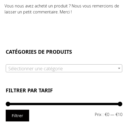
Vous nous avez acheté un produit ? Nous vous remercions de
laisser un petit commentaire. Merci !
CATÉGORIES DE PRODUITS
Sélectionner une catégorie
FILTRER PAR TARIF
Pri
Pri
Prix :
€0
—
€10
Filtrer
mi
ma