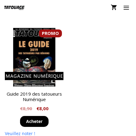
Aller
au
contenu
MEN
PROMO
Guide 2019 des tatoueurs
Numérique
€
8,90
€
8,00
Acheter
Veuillez noter !