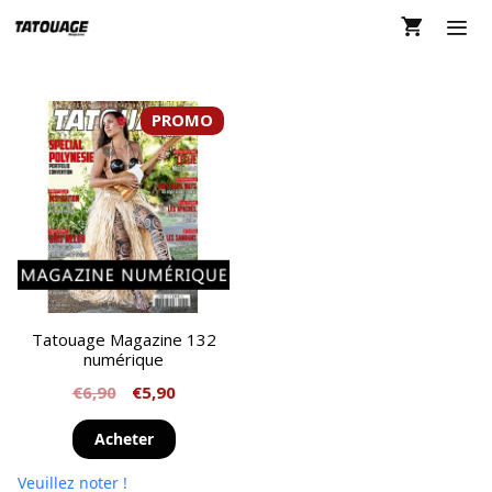
Aller
au
contenu
MEN
PROMO
Tatouage Magazine 132
numérique
€
6,90
€
5,90
Acheter
Veuillez noter !