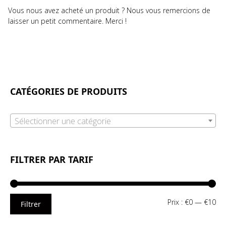
Vous nous avez acheté un produit ? Nous vous remercions de
laisser un petit commentaire. Merci !
CATÉGORIES DE PRODUITS
Sélectionner une catégorie
FILTRER PAR TARIF
Pri
Pri
Prix :
€0
—
€10
Filtrer
mi
ma