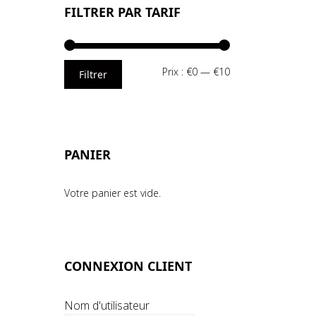
FILTRER PAR TARIF
Prix
Prix
Prix :
€0
—
€10
Filtrer
min
max
PANIER
Votre panier est vide.
CONNEXION CLIENT
Nom d'utilisateur