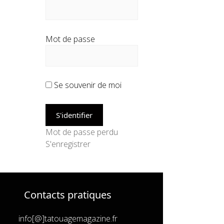
Mot de passe
Se souvenir de moi
Mot de passe perdu
S'enregistrer
Contacts pratiques
info[@]tatouagemagazine.fr