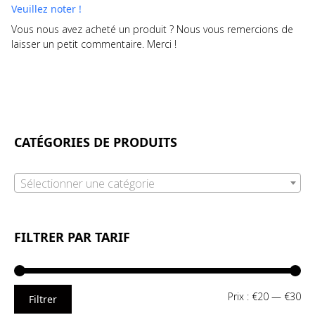
Veuillez noter !
Vous nous avez acheté un produit ? Nous vous remercions de
laisser un petit commentaire. Merci !
CATÉGORIES DE PRODUITS
Sélectionner une catégorie
FILTRER PAR TARIF
Pri
Pri
Prix :
€20
—
€30
Filtrer