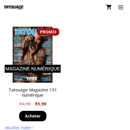
Aller
au
contenu
MEN
PROMO
Tatouage Magazine 151
numérique
€
6,90
€
5,90
Acheter
Veuillez noter !