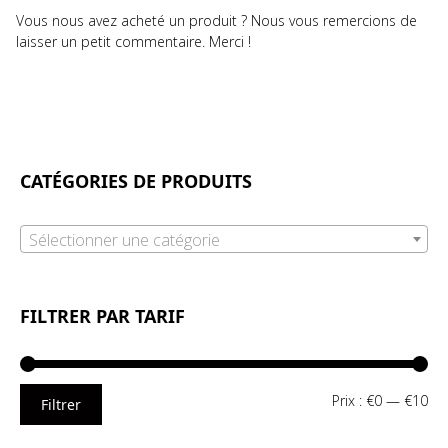
Vous nous avez acheté un produit ? Nous vous remercions de
laisser un petit commentaire. Merci !
CATÉGORIES DE PRODUITS
Sélectionner une catégorie
FILTRER PAR TARIF
Pri
Pri
Prix :
€0
—
€10
Filtrer
mi
ma