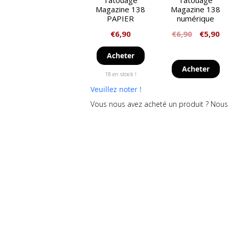
Tatouage
Tatouage
Magazine 138
Magazine 138
PAPIER
numérique
€
6,90
€
6,90
€
5,90
Acheter
Acheter
18 en stock !
Veuillez noter !
Vous nous avez acheté un produit ? Nous 