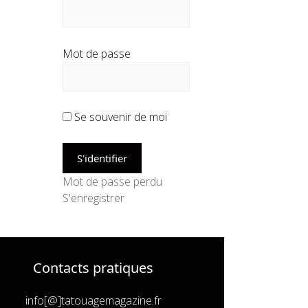
Mot de passe
Se souvenir de moi
Mot de passe perdu
S'enregistrer
Contacts pratiques
info[@]tatouagemagazine.fr