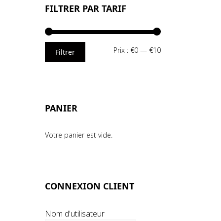
FILTRER PAR TARIF
Prix
Prix
Prix :
€0
—
€10
Filtrer
min
max
PANIER
Votre panier est vide.
CONNEXION CLIENT
Nom d'utilisateur