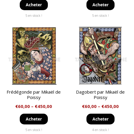
Acheter
Acheter
5 en stock !
5 en stock !
Frédégonde par Mikaël de
Dagobert par Mikaël de
Poissy
Poissy
€
60,00
–
€
450,00
€
60,00
–
€
450,00
Acheter
Acheter
5 en stock !
4 en stock !