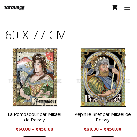
Aller
au
contenu
MEN
60 X 77 CM
La Pompadour par Mikaël
Pépin le Bref par Mikaël de
de Poissy
Poissy
€
60,00
–
€
450,00
€
60,00
–
€
450,00