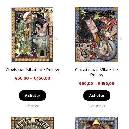
Clovis par Mikaël de Poissy
Clotaire par Mikaël de
Poissy
€
60,00
–
€
450,00
€
60,00
–
€
450,00
Acheter
Acheter
5 en stock !
5 en stock !