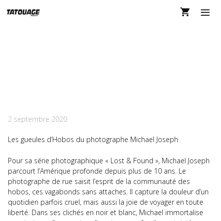
Aller
au
contenu
MEN
LOST AND FOUND
PAR MICHAEL JOSEPH !
TM 136
2 septembre 2020
Les gueules d’Hobos du photographe Michael Joseph
Pour sa série photographique « Lost & Found », Michael Joseph
parcourt l’Amérique profonde depuis plus de 10 ans. Le
photographe de rue saisit l’esprit de la communauté des
hobos, ces vagabonds sans attaches. Il capture la douleur d’un
quotidien parfois cruel, mais aussi la joie de voyager en toute
liberté. Dans ses clichés en noir et blanc, Michael immortalise