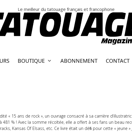
Le meilleur du tatouage français et francophone
EURS
BOUTIQUE
ABONNEMENT
CONTACT
N LIVRE 15 ANS DE ROCK ! TM 1
té « 15 ans de rock », un ouvrage consacré à sa carrière d’illustratrice
à 481 % ! Avec la somme récoltée, elle a offert à ses fans un beau recu
acks, Kansas Of Elsass, etc. Ce livre était un déﬁ pour cette « jeune »