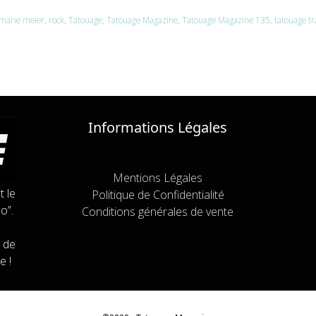
marie meier
,
rock
,
Tatouage
,
Tatouage Magazine
,
Tatouage Magazine 135
,
tatouage t
Informations Légales
Mentions Légales
t le
Politique de Confidentialité
o”.
Conditions générales de vente
 de
e !