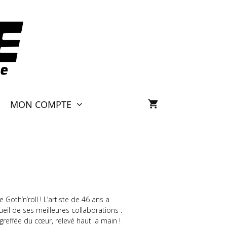
MON COMPTE
35
 Goth’n’roll ! L’artiste de 46 ans a
eil de ses meilleures collaborations :
 greffée du cœur, relevé haut la main !