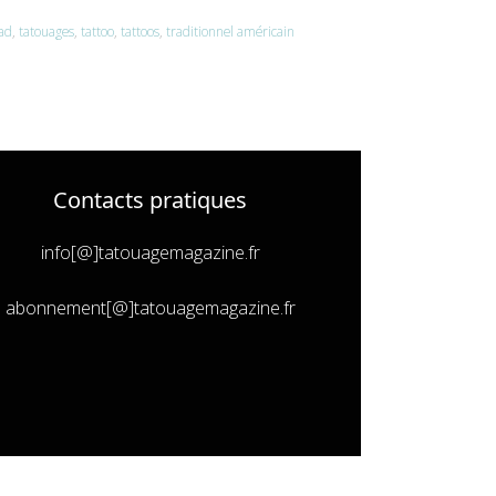
rad
,
tatouages
,
tattoo
,
tattoos
,
traditionnel américain
Contacts pratiques
info[@]tatouagemagazine.fr
abonnement[@]tatouagemagazine.fr