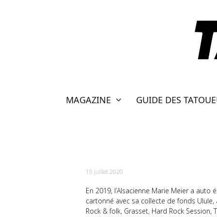
Aller
au
contenu
MAGAZINE
GUIDE DES TATOU
MARIE MEIER ET SO
15 juillet 2020
En 2019, l’Alsacienne Marie Meïer a auto édi
cartonné avec sa collecte de fonds Ulule, 
Rock & folk, Grasset, Hard Rock Session, Tr