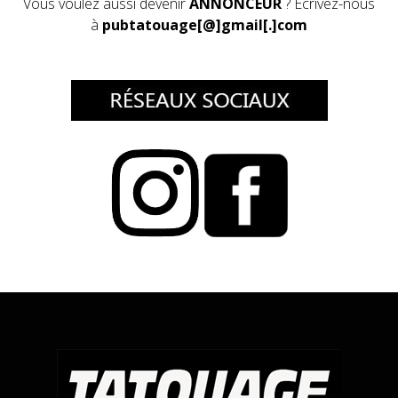
Vous voulez aussi devenir
ANNONCEUR
? Ecrivez-nous
à
pubtatouage[@]gmail[.]com