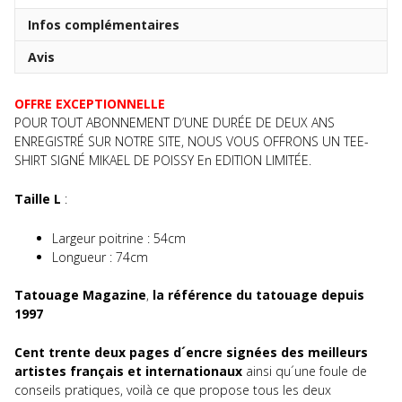
2
ans
Infos complémentaires
–
Avis
8
numéros
+
OFFRE EXCEPTIONNELLE
1
POUR TOUT ABONNEMENT D’UNE DURÉE DE DEUX ANS
Tee-
ENREGISTRÉ SUR NOTRE SITE, NOUS VOUS OFFRONS UN TEE-
Shirt
SHIRT SIGNÉ MIKAEL DE POISSY En EDITION LIMITÉE.
-
Taille
Taille L
:
L
Largeur poitrine : 54cm
Longueur : 74cm
Tatouage Magazine
,
la référence du tatouage depuis
1997
Cent trente deux pages d´encre signées des meilleurs
artistes français et internationaux
ainsi qu´une foule de
conseils pratiques, voilà ce que propose tous les deux