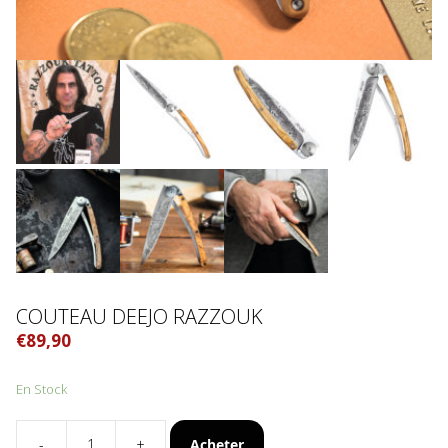
COUTEAU DEEJO RAZZOUK
€
89,90
En Stock
Acheter
-
+