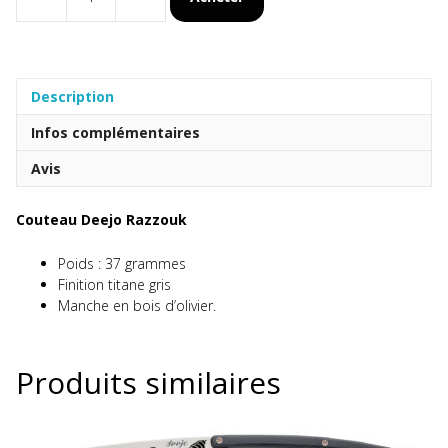
quantité
de
Couteau
Deejo
Razzouk
Description
Infos complémentaires
Avis
Couteau Deejo Razzouk
Poids : 37 grammes
Finition titane gris
Manche en bois d’olivier.
Produits similaires