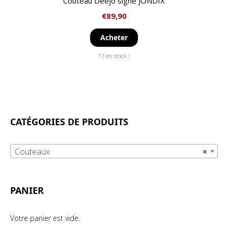
Couteau Deejo signé JONDIX
€
89,90
Acheter
17 en stock !
CATÉGORIES DE PRODUITS
Couteaux
×
PANIER
Votre panier est vide.