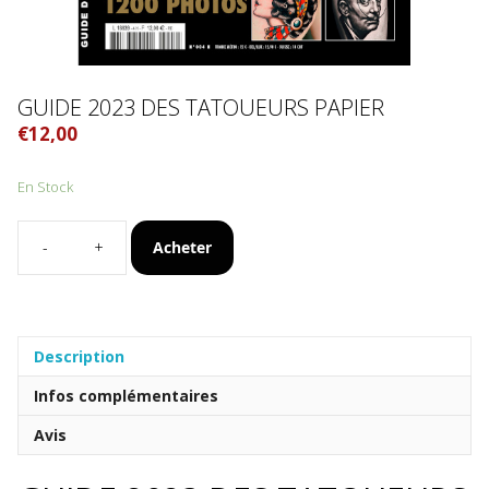
GUIDE 2023 DES TATOUEURS PAPIER
€
12,00
En Stock
Acheter
quantité
de
Guide
2023
des
Description
tatoueurs
PAPIER
Infos complémentaires
Avis