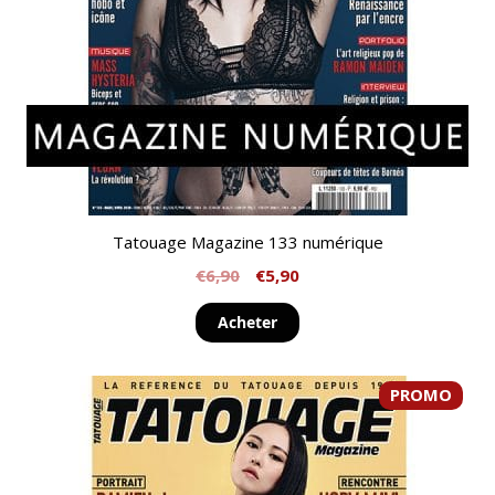
Tatouage Magazine 133 numérique
€
6,90
€
5,90
Acheter
PROMO