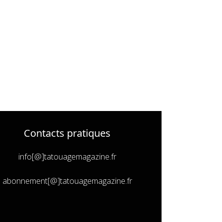
Contacts pratiques
info[@]tatouagemagazine.fr
abonnement[@]tatouagemagazine.fr