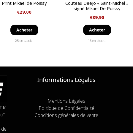
Print Mikael de Poissy
Couteau Deejo « Saint-Michel »
signé Mikael De Poissy
€
29,00
€
89,90
Acheter
Acheter
25 en stock !
15 en stock !
Informations Légales
Mentions Légales
t le
Politique de Confidentialité
o”.
Conditions générales de vente
 de