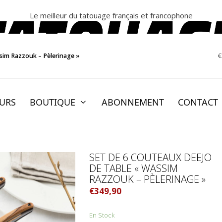
Le meilleur du tatouage français et francophone
sim Razzouk – Pèlerinage »
€
EURS
BOUTIQUE
ABONNEMENT
CONTACT
SET DE 6 COUTEAUX DEEJO
DE TABLE « WASSIM
RAZZOUK – PÈLERINAGE »
€
349,90
En Stock