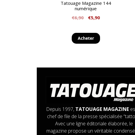
Tatouage Magazine 144
numérique
€
6,90
€
5,90
Acheter
Depuis 1997,
TATOUAGE MAGAZINE
es
chef de file de la presse spécialisée “tatto
Avec une ligne éditoriale élaborée, le
magazine propose un véritable condensé