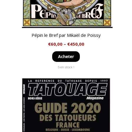
Pépin le Bref par Mikaël de Poissy
€
60,00
–
€
450,00
Acheter
5 en stock !