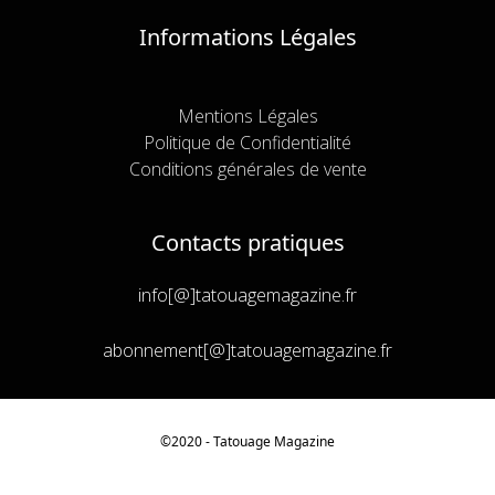
Informations Légales
Mentions Légales
Politique de Confidentialité
Conditions générales de vente
Contacts pratiques
info[@]tatouagemagazine.fr
abonnement[@]tatouagemagazine.fr
©2020 - Tatouage
Magazine
Acheter
€
7,90